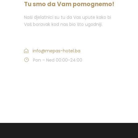
Tu smo da Vam pomognemo!
Naši djelatnici su tu da Vas upute kako bi
Vaš boravak kod nas bio što ugodniji.
Nazovite : +387 (0)36 382 000
info@mepas-hotel.ba
Pon – Ned 00:00-24:00