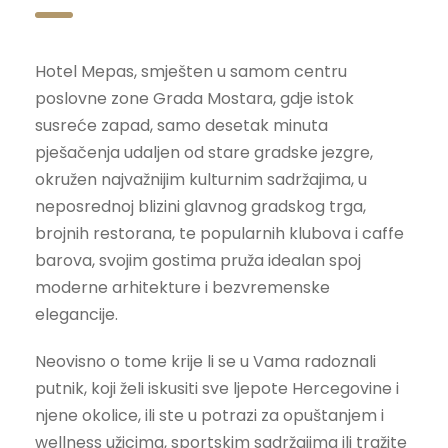
Hotel Mepas, smješten u samom centru
poslovne zone Grada Mostara, gdje istok
susreće zapad, samo desetak minuta
pješačenja udaljen od stare gradske jezgre,
okružen najvažnijim kulturnim sadržajima, u
neposrednoj blizini glavnog gradskog trga,
brojnih restorana, te popularnih klubova i caffe
barova, svojim gostima pruža idealan spoj
moderne arhitekture i bezvremenske
elegancije.
Neovisno o tome krije li se u Vama radoznali
putnik, koji želi iskusiti sve ljepote Hercegovine i
njene okolice, ili ste u potrazi za opuštanjem i
wellness užicima, sportskim sadržajima ili tražite