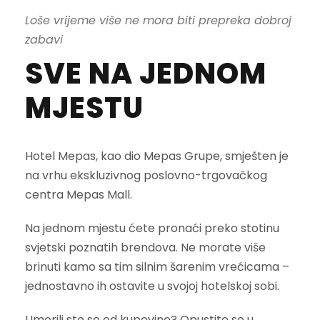
Loše vrijeme više ne mora biti prepreka dobroj
zabavi
SVE NA JEDNOM
MJESTU
Hotel Mepas, kao dio Mepas Grupe, smješten je
na vrhu ekskluzivnog poslovno-trgovačkog
centra Mepas Mall.
Na jednom mjestu ćete pronaći preko stotinu
svjetski poznatih brendova. Ne morate više
brinuti kamo sa tim silnim šarenim vrećicama –
jednostavno ih ostavite u svojoj hotelskoj sobi.
Umorili ste se od kupovine? Opustite se u