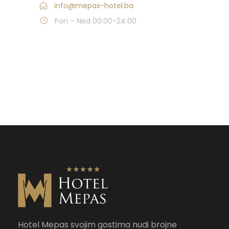
info@mepas-hotel.ba
Pon – Ned 00:00-24:00
Hotel Mepas svojim gostima nudi brojne