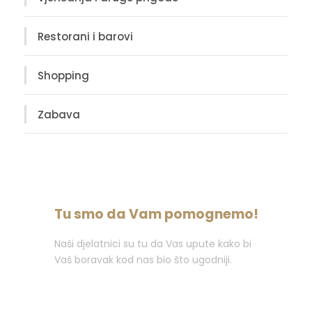
Restorani i barovi
Shopping
Zabava
Tu smo da Vam pomognemo!
Naši djelatnici su tu da Vas upute kako bi
Vaš boravak kod nas bio što ugodniji.
Nazovite : +387 (0)36 382 000