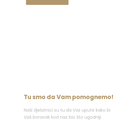
Tu smo da Vam pomognemo!
Naši djelatnici su tu da Vas upute kako bi
Vaš boravak kod nas bio što ugodniji.
Nazovite : +387 (0)36 382 000