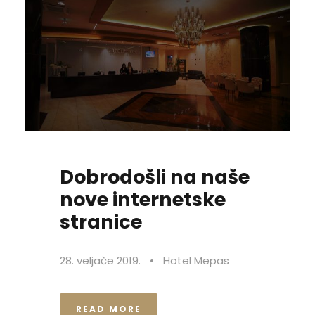
Dobrodošli na naše
nove internetske
stranice
28. veljače 2019.
•
Hotel Mepas
READ MORE