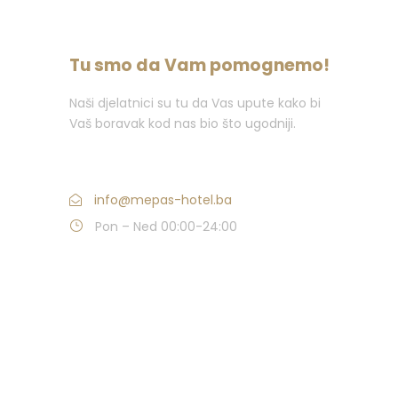
Tu smo da Vam pomognemo!
Naši djelatnici su tu da Vas upute kako bi
Vaš boravak kod nas bio što ugodniji.
Nazovite : +387 (0)36 382 000
info@mepas-hotel.ba
Pon – Ned 00:00-24:00