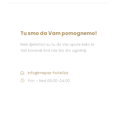
Tu smo da Vam pomognemo!
Naši djelatnici su tu da Vas upute kako bi
Vaš boravak kod nas bio što ugodniji.
Nazovite : +387 (0)36 382 000
info@mepas-hotel.ba
Pon – Ned 00:00-24:00