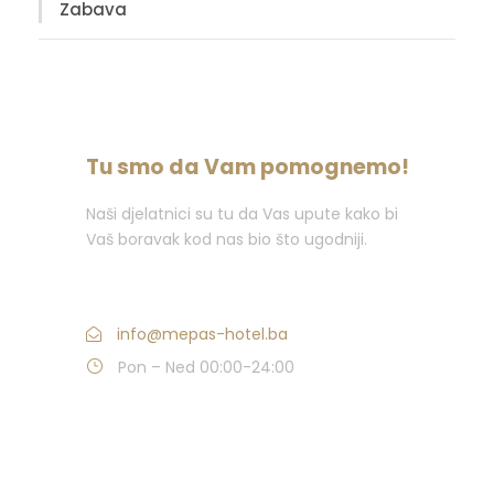
Zabava
Tu smo da Vam pomognemo!
Naši djelatnici su tu da Vas upute kako bi
Vaš boravak kod nas bio što ugodniji.
Nazovite : +387 (0)36 382 000
info@mepas-hotel.ba
Pon – Ned 00:00-24:00