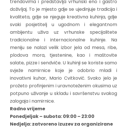
trendovima i predstavlja vrhunski eno i gastro
doživljaj. To je mjesto gdje se ujedinjuje tradicija i
kvaliteta, gdje se njeguje kreativna kuhinja, gdje
svaki posjetitelj u ugodnom i elegantnom
ambijentu uživa uz vrhunske specijalitete
tradicionalne i internacionalne kuhinje. Na
meniju se nalazi velik izbor jela od mesa, ribe,
plodova mora, tjestenine, kao i maštovite
salate, pizze i sendviče. U kuhinji se koriste samo
svježe namirnice koje je odobrio mladi i
inovativni kuhar, Mario Cvitković. Svako jelo je
prožeto profinjenim i uravnoteženim okusima uz
potpuno uživanje u skladu i savršenstvu svakog
zalogaja i namirnice.
Radno vrijeme
Ponedjeljak – subota: 09:00 – 23:00
Nedjelja: zatvoreno izuzev za organizirane